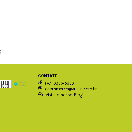
9
CONTATO
(47) 3376-5003
ecommerce@vitalin.com.br
Visite o nosso Blog!