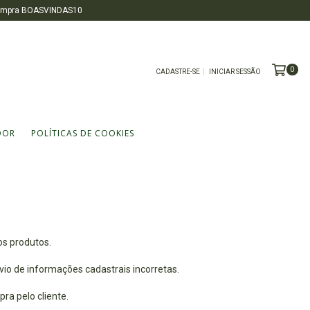
 compra BOASVINDAS10
0
CADASTRE-SE
INICIAR SESSÃO
DOR
POLÍTICAS DE COOKIES
os produtos.
io de informações cadastrais incorretas.
a pelo cliente.