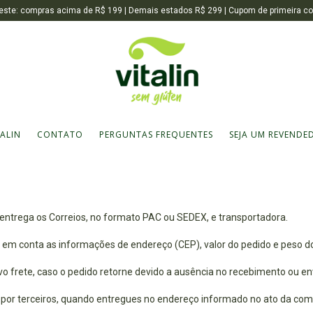
Sudeste: compras acima de R$ 199 | Demais estados R$ 299 | Cupom de primeira
TALIN
CONTATO
PERGUNTAS FREQUENTES
SEJA UM REVENDE
de entrega os Correios, no formato PAC ou SEDEX, e transportadora.
o em conta as informações de endereço (CEP), valor do pedido e peso d
frete, caso o pedido retorne devido a ausência no recebimento ou env
or terceiros, quando entregues no endereço informado no ato da compr