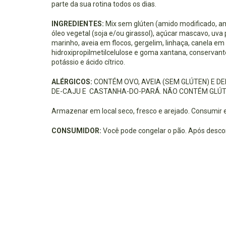
parte da sua rotina todos os dias.
INGREDIENTES:
Mix sem glúten (amido modificado, amid
óleo vegetal (soja e/ou girassol), açúcar mascavo, uva
marinho, aveia em flocos, gergelim, linhaça, canela em
hidroxipropilmetilcelulose e goma xantana, conservante
potássio e ácido cítrico.
ALÉRGICOS:
CONTÉM OVO, AVEIA (SEM GLÚTEN) E D
DE-CAJU E CASTANHA-DO-PARÁ. NÃO CONTÉM GLÚT
Armazenar em local seco, fresco e arejado. Consumir e
CONSUMIDOR:
 Você pode congelar o pão. Após desco