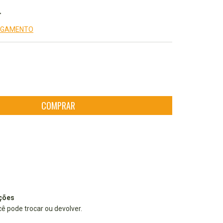
PAGAMENTO
ALTERAR CEP
CEP:
ções
cê pode trocar ou devolver.