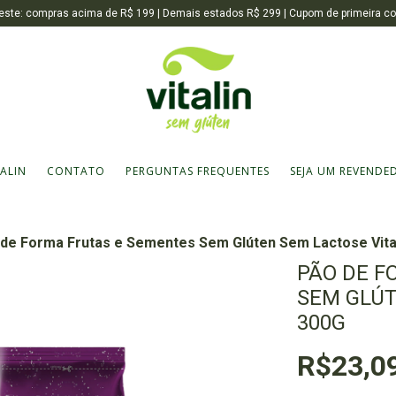
Sudeste: compras acima de R$ 199 | Demais estados R$ 299 | Cupom de primeira
TALIN
CONTATO
PERGUNTAS FREQUENTES
SEJA UM REVENDE
de Forma Frutas e Sementes Sem Glúten Sem Lactose Vita
PÃO DE F
SEM GLÚT
300G
R$23,0