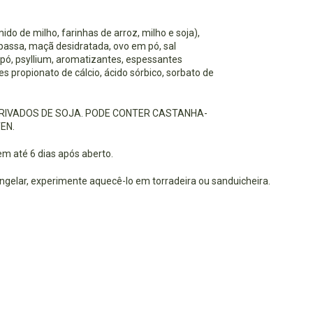
o de milho, farinhas de arroz, milho e soja),
 passa, maçã desidratada, ovo em pó, sal
 pó, psyllium, aromatizantes, espessantes
s propionato de cálcio, ácido sórbico, sorbato de
ERIVADOS DE SOJA. PODE CONTER CASTANHA-
EN.
m até 6 dias após aberto.
ngelar, experimente aquecê-lo em torradeira ou sanduicheira.